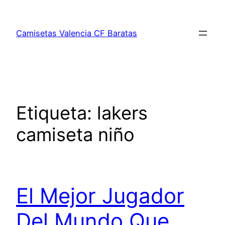
Saltar
al
Camisetas Valencia CF Baratas
contenido
Etiqueta:
lakers
camiseta niño
El Mejor Jugador
Del Mundo Que