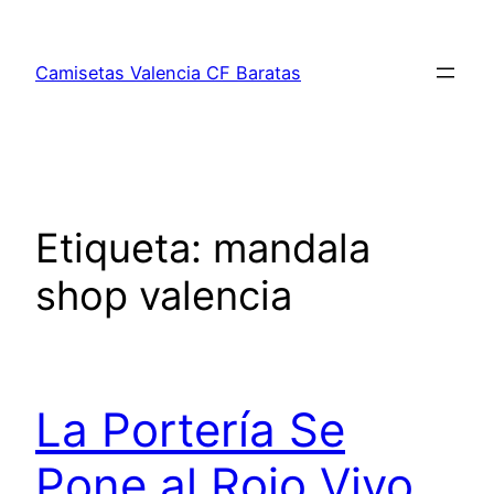
Saltar
al
Camisetas Valencia CF Baratas
contenido
Etiqueta:
mandala
shop valencia
La Portería Se
Pone al Rojo Vivo