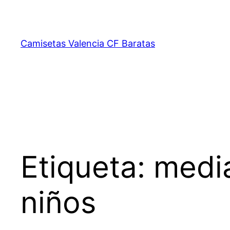
Saltar
al
contenido
Camisetas Valencia CF Baratas
Etiqueta:
media
niños