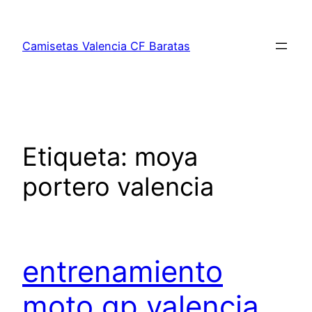
Saltar
al
Camisetas Valencia CF Baratas
contenido
Etiqueta:
moya
portero valencia
entrenamiento
moto gp valencia