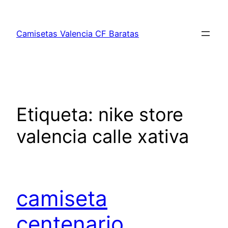
Saltar
al
Camisetas Valencia CF Baratas
contenido
Etiqueta:
nike store
valencia calle xativa
camiseta
centenario