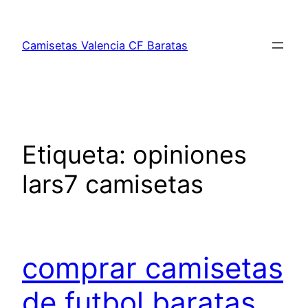
Saltar
al
Camisetas Valencia CF Baratas
contenido
Etiqueta:
opiniones
lars7 camisetas
comprar camisetas
de futbol baratas