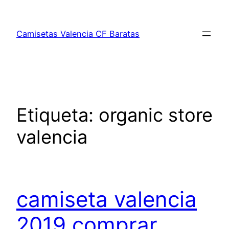
Saltar
al
Camisetas Valencia CF Baratas
contenido
Etiqueta:
organic store
valencia
camiseta valencia
2019 comprar