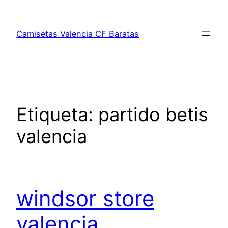
Saltar
al
Camisetas Valencia CF Baratas
contenido
Etiqueta:
partido betis
valencia
windsor store
valencia