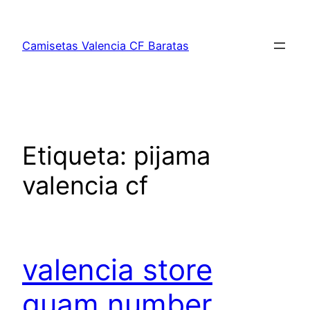
Saltar
al
Camisetas Valencia CF Baratas
contenido
Etiqueta:
pijama
valencia cf
valencia store
guam number