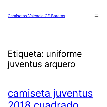
Saltar
al
Camisetas Valencia CF Baratas
contenido
Etiqueta:
uniforme
juventus arquero
camiseta juventus
2018 cuadrado