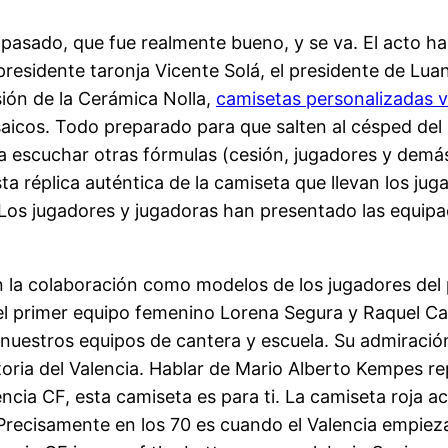
sado, que fue realmente bueno, y se va. El acto ha te
presidente taronja Vicente Solá, el presidente de Lu
sión de la Cerámica Nolla,
camisetas personalizadas v
osaicos. Todo preparado para que salten al césped d
 a escuchar otras fórmulas (cesión, jugadores y dem
ta réplica auténtica de la camiseta que llevan los jug
 Los jugadores y jugadoras han presentado las equip
n la colaboración como modelos de los jugadores del
del primer equipo femenino Lorena Segura y Raquel Car
uestros equipos de cantera y escuela. Su admiración l
storia del Valencia. Hablar de Mario Alberto Kempes 
alencia CF, esta camiseta es para ti. La camiseta roja
 Precisamente en los 70 es cuando el Valencia empieza