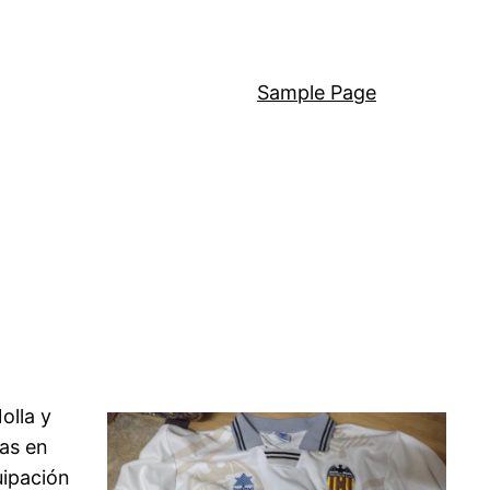
Sample Page
olla y
tas en
uipación