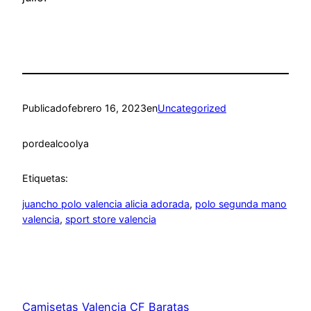
Publicado
febrero 16, 2023
en
Uncategorized
por
dealcoolya
Etiquetas:
juancho polo valencia alicia adorada
, 
polo segunda mano
valencia
, 
sport store valencia
Camisetas Valencia CF Baratas