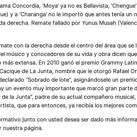
 llama Concordia, ‘Moya’ ya no es Bellavista, ‘Chengu
ue) y a ‘Charanga’ no le importó que antes tenía un
nda derecha. Remate fallado por Yunus Musah (Valenc
mate con la derecha desde el centro del área que se 
del músico y conocedores de su vida y obra dicen que
cho más extensa. En 2010 ganó el premio Grammy Lati
l Cacique de La Junta, nombre que le otorgó Rafael Or
ue declarado “Sobrado de lote”, asignándosele un premi
ay un evento muy importante que marcó gran parte d
de la Junta”, padre de su actual compañero musical, Ma
tista, que para entonces, ya recibía los mejores comen
formativo junto con usted desea ser dado más inform
r nuestra página.