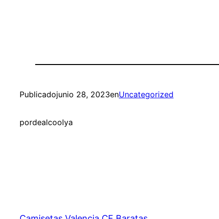
Publicado
junio 28, 2023
en
Uncategorized
por
dealcoolya
Camisetas Valencia CF Baratas