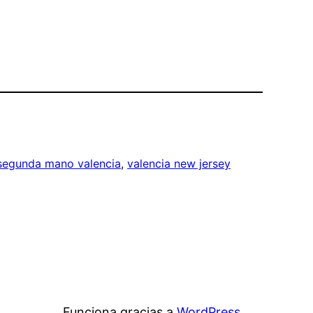
 segunda mano valencia
, 
valencia new jersey
Funciona gracias a
WordPress