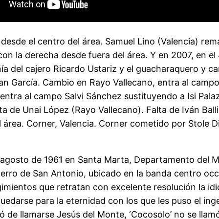
a desde el centro del área. Samuel Lino (Valencia) re
n la derecha desde fuera del área. Y en 2007, en el 
ía del cajero Ricardo Ustariz y el guacharaquero y c
an García. Cambio en Rayo Vallecano, entra al campo
 entra al campo Salvi Sánchez sustituyendo a Isi Pal
a de Unai López (Rayo Vallecano). Falta de Iván Balli
área. Corner, Valencia. Corner cometido por Stole Di
 de agosto de 1961 en Santa Marta, Departamento del
e Cerro de San Antonio, ubicado en la banda centro o
mientos que retratan con excelente resolución la idio
darse para la eternidad con los que les puso el ing
dejó de llamarse Jesús del Monte, ‘Cocosolo’ no se ll