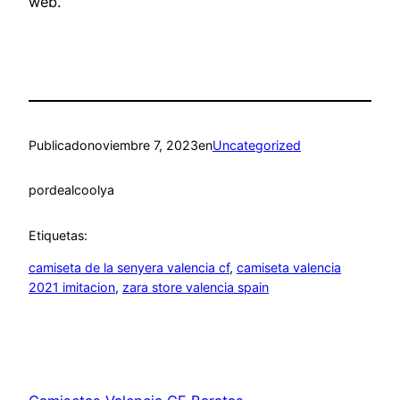
web.
Publicado
noviembre 7, 2023
en
Uncategorized
por
dealcoolya
Etiquetas:
camiseta de la senyera valencia cf
, 
camiseta valencia
2021 imitacion
, 
zara store valencia spain