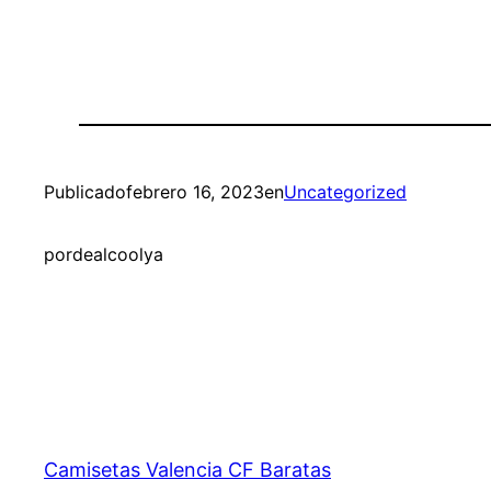
Publicado
febrero 16, 2023
en
Uncategorized
por
dealcoolya
Camisetas Valencia CF Baratas