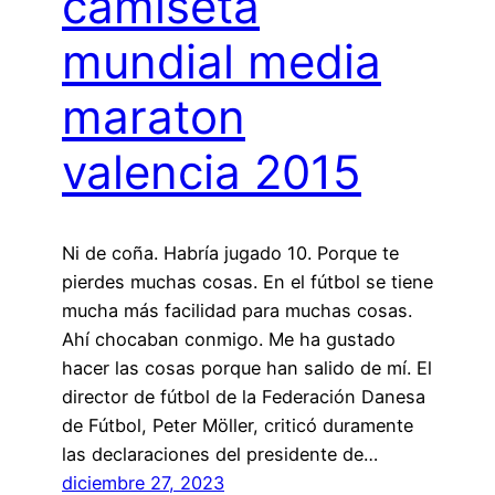
camiseta
mundial media
maraton
valencia 2015
Ni de coña. Habría jugado 10. Porque te
pierdes muchas cosas. En el fútbol se tiene
mucha más facilidad para muchas cosas.
Ahí chocaban conmigo. Me ha gustado
hacer las cosas porque han salido de mí. El
director de fútbol de la Federación Danesa
de Fútbol, Peter Möller, criticó duramente
las declaraciones del presidente de…
diciembre 27, 2023