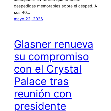
despedidas memorables sobre el césped. A
sus 40…
mayo 22, 2026
Glasner renueva
su compromiso
con el Crystal
Palace tras
reunión con
presidente