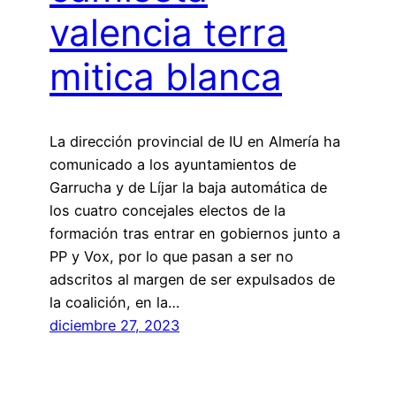
valencia terra
mitica blanca
La dirección provincial de IU en Almería ha
comunicado a los ayuntamientos de
Garrucha y de Líjar la baja automática de
los cuatro concejales electos de la
formación tras entrar en gobiernos junto a
PP y Vox, por lo que pasan a ser no
adscritos al margen de ser expulsados de
la coalición, en la…
diciembre 27, 2023