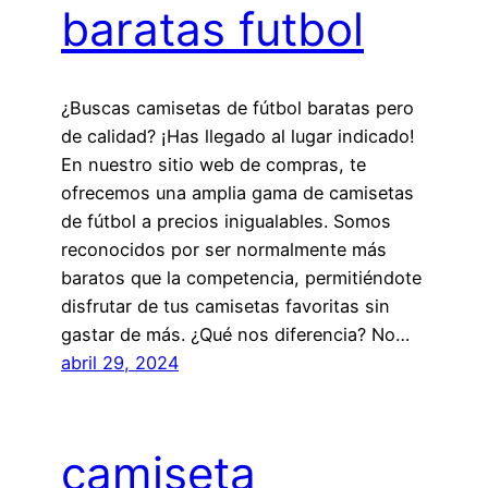
baratas futbol
¿Buscas camisetas de fútbol baratas pero
de calidad? ¡Has llegado al lugar indicado!
En nuestro sitio web de compras, te
ofrecemos una amplia gama de camisetas
de fútbol a precios inigualables. Somos
reconocidos por ser normalmente más
baratos que la competencia, permitiéndote
disfrutar de tus camisetas favoritas sin
gastar de más. ¿Qué nos diferencia? No…
abril 29, 2024
camiseta