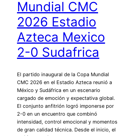
Mundial CMC
2026 Estadio
Azteca Mexico
2-0 Sudafrica
El partido inaugural de la Copa Mundial
CMC 2026 en el Estadio Azteca reunió a
México y Sudáfrica en un escenario
cargado de emoción y expectativa global.
El conjunto anfitrión logró imponerse por
2-0 en un encuentro que combinó
intensidad, control emocional y momentos
de gran calidad técnica. Desde el inicio, el