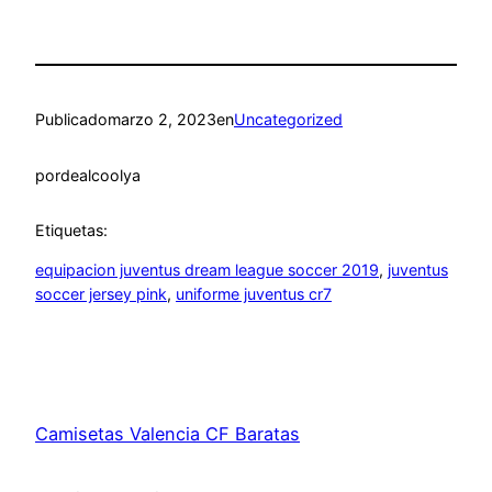
Publicado
marzo 2, 2023
en
Uncategorized
por
dealcoolya
Etiquetas:
equipacion juventus dream league soccer 2019
, 
juventus
soccer jersey pink
, 
uniforme juventus cr7
Camisetas Valencia CF Baratas