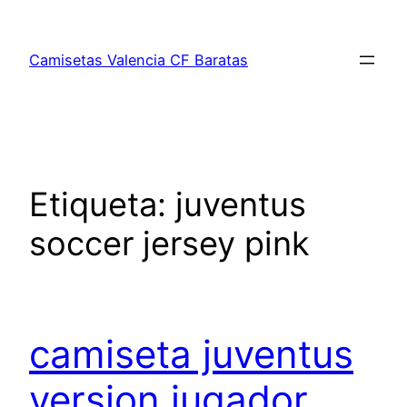
Saltar
al
Camisetas Valencia CF Baratas
contenido
Etiqueta:
juventus
soccer jersey pink
camiseta juventus
version jugador