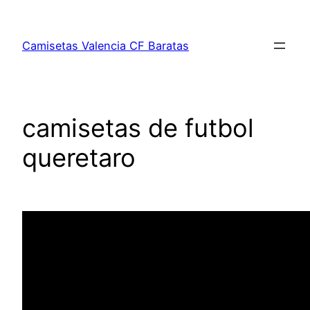
Saltar
al
Camisetas Valencia CF Baratas
contenido
camisetas de futbol
queretaro