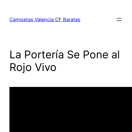
Saltar
al
Camisetas Valencia CF Baratas
contenido
La Portería Se Pone al
Rojo Vivo