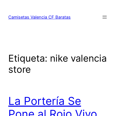
Saltar
al
Camisetas Valencia CF Baratas
contenido
Etiqueta:
nike valencia
store
La Portería Se
Pone al Rojo Vivo