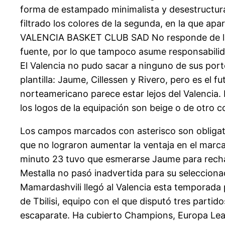
forma de estampado minimalista y desestructurad
filtrado los colores de la segunda, en la que apa
VALENCIA BASKET CLUB SAD No responde de la ve
fuente, por lo que tampoco asume responsabilida
El Valencia no pudo sacar a ninguno de sus por
plantilla: Jaume, Cillessen y Rivero, pero es el f
norteamericano parece estar lejos del Valencia. E
los logos de la equipación son beige o de otro co
Los campos marcados con asterisco son obligator
que no lograron aumentar la ventaja en el marca
minuto 23 tuvo que esmerarse Jaume para rechaza
Mestalla no pasó inadvertida para su seleccionado
Mamardashvili llegó al Valencia esta temporada
de Tbilisi, equipo con el que disputó tres partid
escaparate. Ha cubierto Champions, Europa Lea