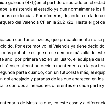
ído goleada (4-1))en el partido disputado en el estad
abe la asistencia al estadio ya que normalmente los 
undas residencias. Por números, dejando a un lado c
 arquero del Valencia CF en la 2021/22. Hasta el gol 
uipación con tonos azules, que probablemente no se 
cidido. Por este motivo, el Valencia ya tiene decidid
, y lo más probable es que no se demore más allá de e
te año, por primera vez en un lustro, el equipaje de 
l técnico alicantino decidió mantenerlo en la porterí
a segunda parte cuando, con un futbolista más, el eq
 un gol encajado y paradas de las que aparecen en l
ja salió con dos alineaciones diferentes en cada part
entenario de Mestalla que, en este caso y a diferenci