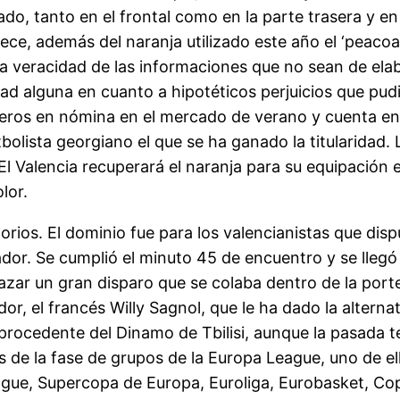
o, tanto en el frontal como en la parte trasera y e
rece, además del naranja utilizado este año el ‘peaco
racidad de las informaciones que no sean de elabor
d alguna en cuanto a hipotéticos perjuicios que pudi
teros en nómina en el mercado de verano y cuenta en
utbolista georgiano el que se ha ganado la titularidad. 
l Valencia recuperará el naranja para su equipación e
lor.
ios. El dominio fue para los valencianistas que disp
dor. Se cumplió el minuto 45 de encuentro y se llegó
r un gran disparo que se colaba dentro de la porter
r, el francés Willy Sagnol, que le ha dado la alterna
 procedente del Dinamo de Tbilisi, aunque la pasada
os de la fase de grupos de la Europa League, uno de el
gue, Supercopa de Europa, Euroliga, Eurobasket, Co