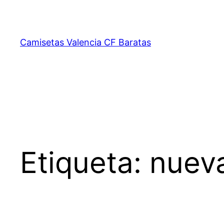
Saltar
al
contenido
Camisetas Valencia CF Baratas
Etiqueta:
nueva