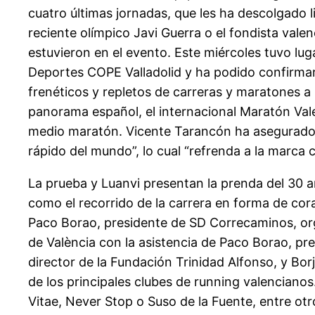
cuatro últimas jornadas, que les ha descolgado 
reciente olímpico Javi Guerra o el fondista va
estuvieron en el evento. Este miércoles tuvo l
Deportes COPE Valladolid y ha podido confirmar
frenéticos y repletos de carreras y maratones a 
panorama español, el internacional Maratón Val
medio maratón. Vicente Tarancón ha asegurado 
rápido del mundo”, lo cual “refrenda a la marca 
La prueba y Luanvi presentan la prenda del 30 ani
como el recorrido de la carrera en forma de cor
Paco Borao, presidente de SD Correcaminos, org
de València con la asistencia de Paco Borao, p
director de la Fundación Trinidad Alfonso, y B
de los principales clubes de running valenciano
Vitae, Never Stop o Suso de la Fuente, entre otr