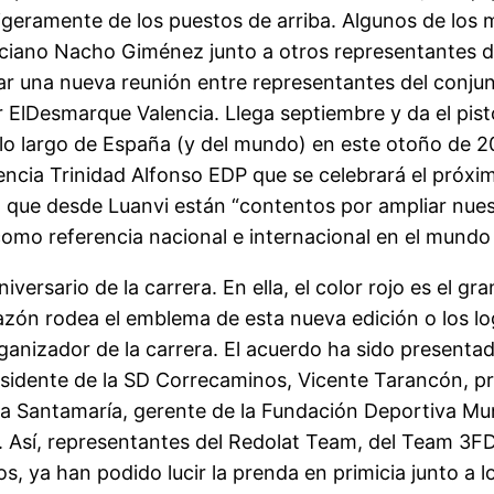
ligeramente de los puestos de arriba. Algunos de los
lenciano Nacho Giménez junto a otros representantes 
ugar una nueva reunión entre representantes del conj
 ElDesmarque Valencia. Llega septiembre y da el pist
lo largo de España (y del mundo) en este otoño de 202
encia Trinidad Alfonso EDP que se celebrará el próx
que desde Luanvi están “contentos por ampliar nues
como referencia nacional e internacional en el mundo 
versario de la carrera. En ella, el color rojo es el gr
azón rodea el emblema de esta nueva edición o los l
anizador de la carrera. El acuerdo ha sido presentad
residente de la SD Correcaminos, Vicente Tarancón, p
orja Santamaría, gerente de la Fundación Deportiva M
s. Así, representantes del Redolat Team, del Team 3F
os, ya han podido lucir la prenda en primicia junto a