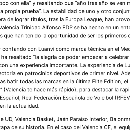
modo con ella” y resaltando que “año tras año se ven 
la propia prueba”. La estabilidad de uno y otro conjunt
rera de lograr títulos, tras la Europa League, han prov
 Valencia Trinidad Alfonso EDP se ha hecho en un en
cos que han tenido la oportunidad de ser los primeros 
r contando con Luanvi como marca técnica en el Med
ha resaltado “la alegría de poder empezar a celebrar e
on una experiencia importante. La experiencia de Lua
ctoria en patrocinios deportivos de primer nivel. Ad
s batir todas las marcas en la última Elite Edition, e
r’ (Valencia te hace más rápido), para destacar la ra
Español, Real Federación Española de Voleibol (RFEV
n la actualidad.
nte UD, Valencia Basket, Jaén Paraíso Interior, Balo
tapa de su historia. En el caso del Valencia CF, el e