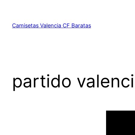
Saltar
al
contenido
Camisetas Valencia CF Baratas
partido valenc