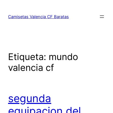
Saltar
al
Camisetas Valencia CF Baratas
contenido
Etiqueta:
mundo
valencia cf
segunda
equipacion del