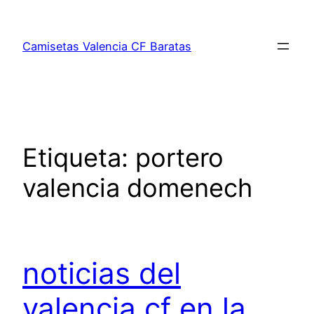
Saltar
al
Camisetas Valencia CF Baratas
contenido
Etiqueta:
portero
valencia domenech
noticias del
valencia cf en la